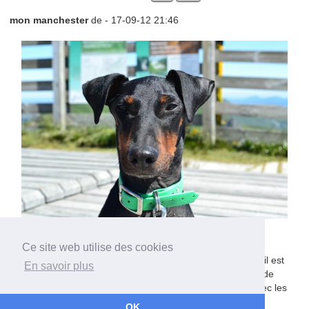
mon manchester
de
- 17-09-12 21:46
bonjour,
Ce site web utilise des cookies
je possede un manchester de bientot 7 ans... Babylone ... il est
En savoir plus
affectueux, joueur mais pas obeissant et ne supporte pas de
rester seul à la maison ....sinon c est un tres bon chien avec les
enfants pas de soucis
OK