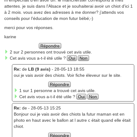
m'empêchait d'en avoir un. le mancherster correspond à mes
attentes. je suis dans l'Alsace et je souhaiterai avoir un chiot d'ici 1
à 2 mois. vous avez des adresses à me donner? j'attends vos
conseils pour l'éducation de mon futur bébé;-)
merci pour vos réponses.
karine
Répondre
2 sur 2 personnes ont trouvé cet avis utile.
Cet avis vous a-t-il été utile ?
Oui
Non
Re:
de
LB (9 avis)
- 28-05-13 18:55
oui je vais avoir des chiots. Voir fiche éleveur sur le site.
Répondre
1 sur 1 personne a trouvé cet avis utile.
Cet avis vous a-t-il été utile ?
Oui
Non
Re:
de
- 28-05-13 15:25
Bonjour oui je vais avoir des chiots la futur maman est en
photo en haut avec le ballon at l autre c était quand elle était
chiot.
Répondre