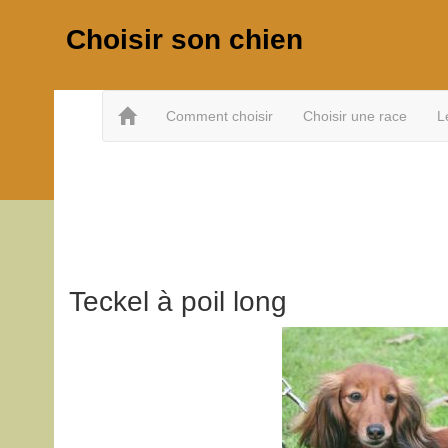
Choisir son chien
Comment choisir
Choisir une race
L
Teckel à poil long