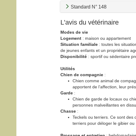
Standard N° 148
L'avis du vétérinaire
Modes de vie
Logement
: maison ou appartement
Situation familiale
: toutes les situati
de jeunes enfants et un propriétaire ag
Disponibilité
: sportif ou sédentaire p
Utilités
Chien de compagnie
:
Chien comme animal de compagnie
apportent de l’affection, leur prés
Garde
:
Chien de garde de locaux ou chien
personnes malveillantes en diss
Chasse
:
Teckels ou terriers. Ce sont des
terriers pour déloger le gibier ou 
Brossage et entretien
: hebdomadair