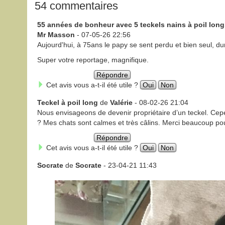
54 commentaires
55 années de bonheur avec 5 teckels nains à poil long.
Mr Masson
- 07-05-26 22:56
Aujourd'hui, à 75ans le papy se sent perdu et bien seul, dur
Super votre reportage, magnifique.
Répondre
Cet avis vous a-t-il été utile ?
Oui
Non
Teckel à poil long
de
Valérie
- 08-02-26 21:04
Nous envisageons de devenir propriétaire d’un teckel. Cep
? Mes chats sont calmes et très câlins. Merci beaucoup pou
Répondre
Cet avis vous a-t-il été utile ?
Oui
Non
Socrate
de
Socrate
- 23-04-21 11:43