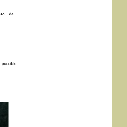
tc...
de
 possible