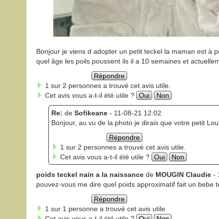
Bonjour je viens d adopter un petit teckel la maman est à 
quel âge les poils poussent ils il a 10 semaines et actuelle
Répondre
1 sur 2 personnes a trouvé cet avis utile.
Cet avis vous a-t-il été utile ?
Oui
Non
Re:
de
Sofikeane
- 11-08-21 12:02
Bonjour, au vu de la photo je dirais que votre petit Lou
Répondre
1 sur 2 personnes a trouvé cet avis utile.
Cet avis vous a-t-il été utile ?
Oui
Non
poids teckel nain a la naissance
de
MOUGIN Claudie
- 
pouvez-vous me dire quel poids approximatif fait un bebe te
Répondre
1 sur 1 personne a trouvé cet avis utile.
Cet avis vous a-t-il été utile ?
Oui
Non