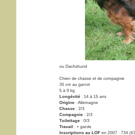
ou Dachshund
Chien de chasse et de compagnie
35 cm au garrot
5 à 9 kg
Longévité
: 14 à 15 ans
Origine
: Allemagne
Chasse
: 2/3
Compagnie
: 2/3
Toilettage
: 0/3
Travail
: + garde
Inscriptions au LOF
en 2007 : 734 (6