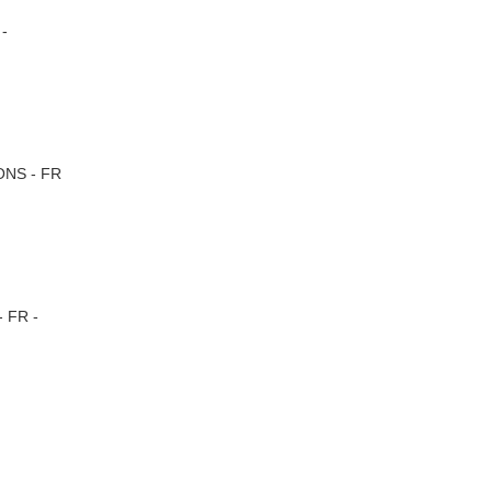
 -
ONS - FR
- FR -