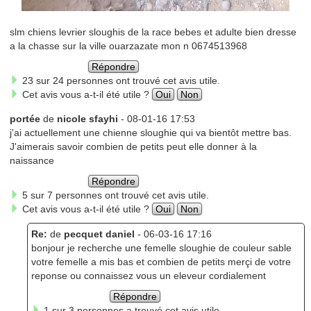
slm chiens levrier sloughis de la race bebes et adulte bien dresse
a la chasse sur la ville ouarzazate mon n 0674513968
Répondre
23 sur 24 personnes ont trouvé cet avis utile.
Cet avis vous a-t-il été utile ?
Oui
Non
portée
de
nicole sfayhi
- 08-01-16 17:53
j'ai actuellement une chienne sloughie qui va bientôt mettre bas.
J'aimerais savoir combien de petits peut elle donner à la
naissance
Répondre
5 sur 7 personnes ont trouvé cet avis utile.
Cet avis vous a-t-il été utile ?
Oui
Non
Re:
de
pecquet daniel
- 06-03-16 17:16
bonjour je recherche une femelle sloughie de couleur sable
votre femelle a mis bas et combien de petits merçi de votre
reponse ou connaissez vous un eleveur cordialement
Répondre
1 sur 3 personnes a trouvé cet avis utile.