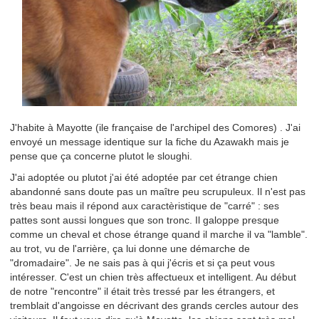
J'habite à Mayotte (ile française de l'archipel des Comores) . J'ai
envoyé un message identique sur la fiche du Azawakh mais je
pense que ça concerne plutot le sloughi.
J'ai adoptée ou plutot j'ai été adoptée par cet étrange chien
abandonné sans doute pas un maître peu scrupuleux. Il n'est pas
très beau mais il répond aux caractèristique de "carré" : ses
pattes sont aussi longues que son tronc. Il galoppe presque
comme un cheval et chose étrange quand il marche il va "lamble".
au trot, vu de l'arrière, ça lui donne une démarche de
"dromadaire". Je ne sais pas à qui j'écris et si ça peut vous
intéresser. C'est un chien très affectueux et intelligent. Au début
de notre "rencontre" il était très tressé par les étrangers, et
tremblait d'angoisse en décrivant des grands cercles autour des