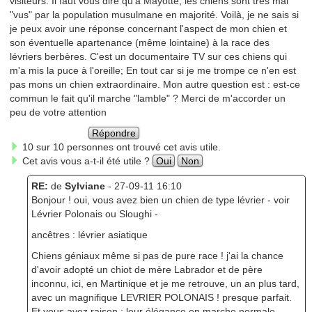
visiteurs. Il faut vous dire qu'à Mayotte, les chiens sont très mal
"vus" par la population musulmane en majorité. Voilà, je ne sais si
je peux avoir une réponse concernant l'aspect de mon chien et
son éventuelle apartenance (même lointaine) à la race des
lévriers berbères. C'est un documentaire TV sur ces chiens qui
m'a mis la puce à l'oreille; En tout car si je me trompe ce n'en est
pas mons un chien extraordinaire. Mon autre question est : est-ce
commun le fait qu'il marche "lamble" ? Merci de m'accorder un
peu de votre attention
Répondre
10 sur 10 personnes ont trouvé cet avis utile.
Cet avis vous a-t-il été utile ?
Oui
Non
RE:
de
Sylviane
- 27-09-11 16:10
Bonjour ! oui, vous avez bien un chien de type lévrier - voir
Lévrier Polonais ou Sloughi -
ancêtres : lévrier asiatique
Chiens géniaux même si pas de pure race ! j'ai la chance
d'avoir adopté un chiot de mère Labrador et de père
inconnu, ici, en Martinique et je me retrouve, un an plus tard,
avec un magnifique LEVRIER POLONAIS ! presque parfait.
Et vous avez raison : leur élégance en marche normale