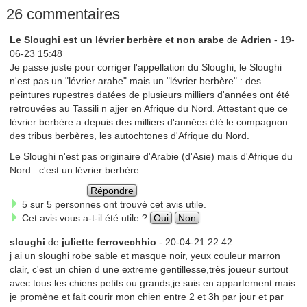
26 commentaires
Le Sloughi est un lévrier berbère et non arabe
de
Adrien
- 19-
06-23 15:48
Je passe juste pour corriger l'appellation du Sloughi, le Sloughi
n'est pas un "lévrier arabe" mais un "lévrier berbère" : des
peintures rupestres datées de plusieurs milliers d'années ont été
retrouvées au Tassili n ajjer en Afrique du Nord. Attestant que ce
lévrier berbère a depuis des milliers d'années été le compagnon
des tribus berbères, les autochtones d'Afrique du Nord.
Le Sloughi n'est pas originaire d'Arabie (d'Asie) mais d'Afrique du
Nord : c'est un lévrier berbère.
Répondre
5 sur 5 personnes ont trouvé cet avis utile.
Cet avis vous a-t-il été utile ?
Oui
Non
sloughi
de
juliette ferrovechhio
- 20-04-21 22:42
j ai un sloughi robe sable et masque noir, yeux couleur marron
clair, c'est un chien d une extreme gentillesse,très joueur surtout
avec tous les chiens petits ou grands,je suis en appartement mais
je promène et fait courir mon chien entre 2 et 3h par jour et par