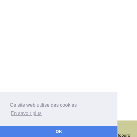
Ce site web utilise des cookies
En savoir plus
Choisir son chien
Comment choisir
Choisir une race
Les races de chiens
Qui sommes-nous ?
Données personnelles
OK
Choisir son chien
Création infoburo